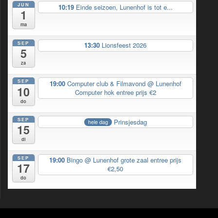
JUN
10:19
Einde seizoen, Lunenhof is tot e...
1
ma
SEP
13:30
Lionsfeest 2026
5
za
SEP
19:00
Computer club & Filmavond
@ Lunenhof
10
Computer hok entree prijs €2
do
SEP
Prinsjesdag
hele dag
15
di
SEP
19:00
Bingo
@ Lunenhof grote zaal entree prijs
17
€2,50
do