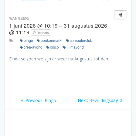
WANNEER:
1 juni 2026 @ 10:19 – 31 augustus 2026
@ 11:19
Repeats
bingo
boekenmarkt
computerclub
crea-avond
disco
Filmavond
Einde seizoen we zijn er weer na Augustus tot dan
Bericht
Previous
Next
Previous:
Bingo
Next:
Bevrijdingsdag
navigatie
post:
post: