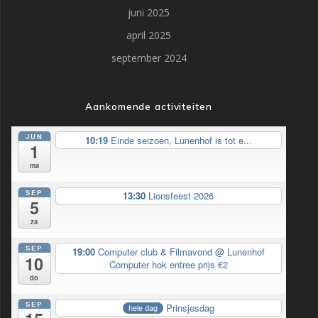
juni 2025
april 2025
september 2024
Aankomende activiteiten
JUN
10:19
Einde seizoen, Lunenhof is tot e...
1
ma
SEP
13:30
Lionsfeest 2026
5
za
SEP
19:00
Computer club & Filmavond
@ Lunenhof
10
Computer hok entree prijs €2
do
SEP
Prinsjesdag
hele dag