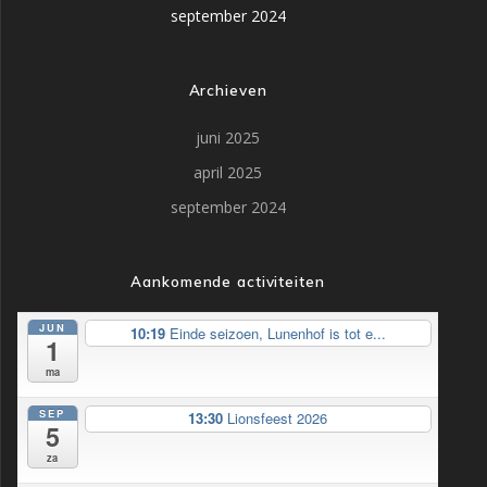
september 2024
Archieven
juni 2025
april 2025
september 2024
Aankomende activiteiten
JUN
10:19
Einde seizoen, Lunenhof is tot e...
1
ma
SEP
13:30
Lionsfeest 2026
5
za