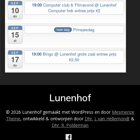
SEP
19:00
Computer club & Filmavond
@ Lunenhof
10
Computer hok entree prijs €2
do
SEP
Prinsjesdag
hele dag
15
di
SEP
19:00
Bingo
@ Lunenhof grote zaal entree prijs
17
€2,50
do
Lunenhof
© 2026 Lunenhof gemaakt met WordPress en door
Mesmerize
Theme
, ontwikkeld & ontworpen door
Dhr. J. van Hellemondt
&
Dhr. R. Polderman