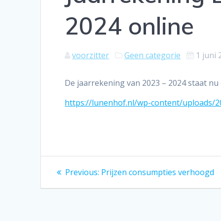
2024 online
voorzitter
Geen categorie
1 juni
De jaarrekening van 2023 – 2024 staat nu 
https://lunenhof.nl/wp-content/uploads/
Bericht
Previous
Previous:
Prijzen consumpties verhoogd
post:
navigatie