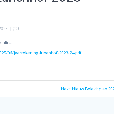
 2025
|
0
online.
2025/06/jaarrekening-lunenhof-2023-24.pdf
Next
Next:
Nieuw Beleidsplan 20
post: