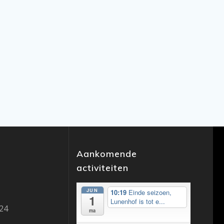
Aankomende
activiteiten
JUN
10:19
Einde seizoen,
1
Lunenhof is tot e...
24
ma