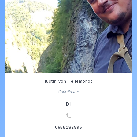
Justin van Hellemondt
Coördinator
DJ
0655182895