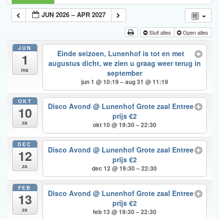
JUN 2026 – APR 2027
Sluit alles
Open alles
JUN
Einde seizoen, Lunenhof is tot en met
1
augustus dicht, we zien u graag weer terug in
ma
september
jun 1 @ 10:19 – aug 31 @ 11:19
OKT
Disco Avond
@ Lunenhof Grote zaal Entree
10
prijs €2
za
okt 10 @ 19:30 – 22:30
DEC
Disco Avond
@ Lunenhof Grote zaal Entree
12
prijs €2
za
dec 12 @ 19:30 – 22:30
FEB
Disco Avond
@ Lunenhof Grote zaal Entree
13
prijs €2
za
feb 13 @ 19:30 – 22:30