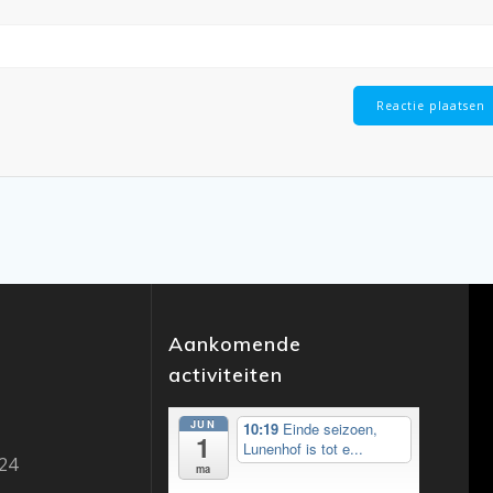
Aankomende
activiteiten
JUN
10:19
Einde seizoen,
1
Lunenhof is tot e...
24
ma