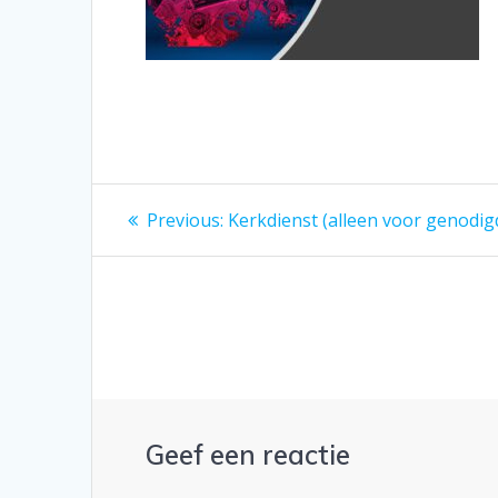
Bericht
Previous
Previous:
Kerkdienst (alleen voor genodig
post:
navigatie
Geef een reactie