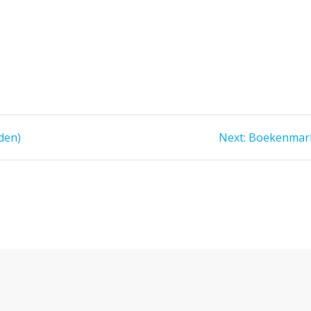
Next
den)
Next:
Boekenmar
post: