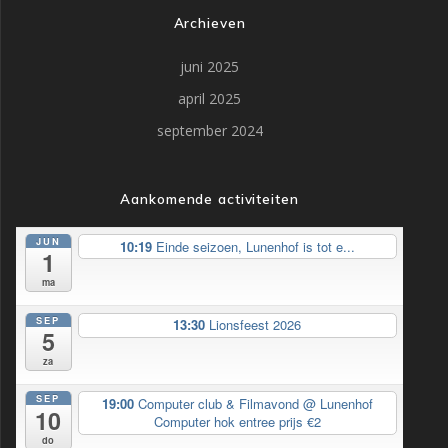
Archieven
juni 2025
april 2025
september 2024
Aankomende activiteiten
JUN
10:19
Einde seizoen, Lunenhof is tot e...
1
ma
SEP
13:30
Lionsfeest 2026
5
za
SEP
19:00
Computer club & Filmavond
@ Lunenhof
10
Computer hok entree prijs €2
do