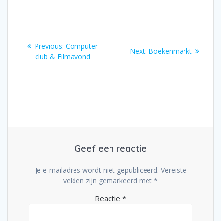
Bericht
Previous
Previous:
Computer
Next
Next:
Boekenmarkt
navigatie
post:
club & Filmavond
post:
Geef een reactie
Je e-mailadres wordt niet gepubliceerd.
Vereiste
velden zijn gemarkeerd met
*
Reactie
*