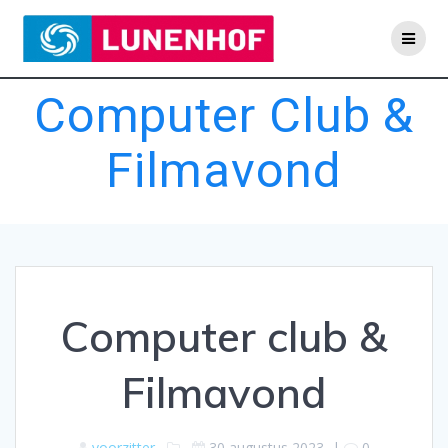
Skip
to
content
Computer Club &
Filmavond
Computer club &
Filmavond
voorzitter
30 augustus 2023
|
0