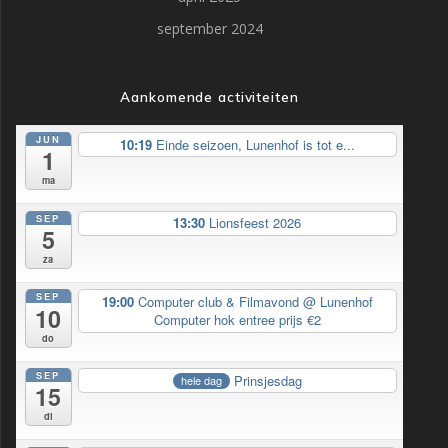
september 2024
Aankomende activiteiten
JUN
10:19
Einde seizoen, Lunenhof is tot e...
1
ma
SEP
13:30
Lionsfeest 2026
5
za
SEP
19:00
Computer club & Filmavond
@ Lunenhof
10
Computer hok entree prijs €2
do
SEP
Prinsjesdag
hele dag
15
di