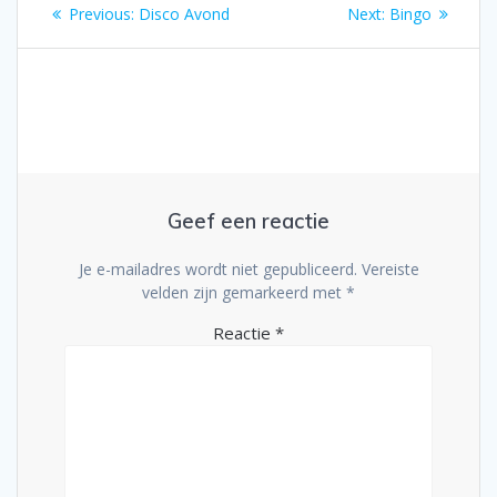
Bericht
Previous
Next
Previous:
Disco Avond
Next:
Bingo
navigatie
post:
post:
Geef een reactie
Je e-mailadres wordt niet gepubliceerd.
Vereiste
velden zijn gemarkeerd met
*
Reactie
*