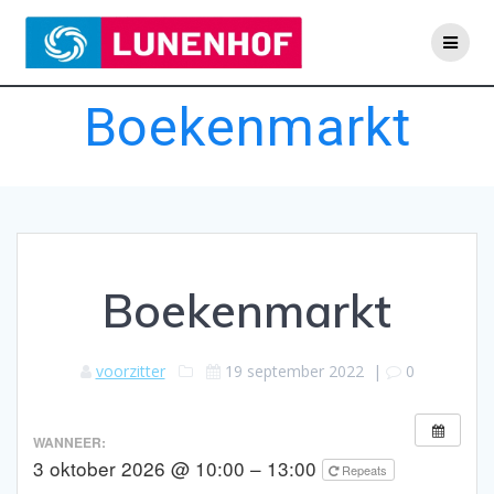
Skip
to
content
Boekenmarkt
Boekenmarkt
voorzitter
19 september 2022
|
0
WANNEER:
3 oktober 2026 @ 10:00 – 13:00
Repeats