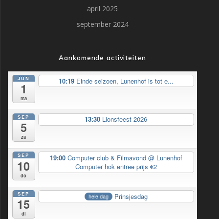
april 2025
september 2024
Aankomende activiteiten
JUN
10:19
Einde seizoen, Lunenhof is tot e...
1
ma
SEP
13:30
Lionsfeest 2026
5
za
SEP
19:00
Computer club & Filmavond
@ Lunenhof
10
Computer hok entree prijs €2
do
SEP
Prinsjesdag
hele dag
15
di