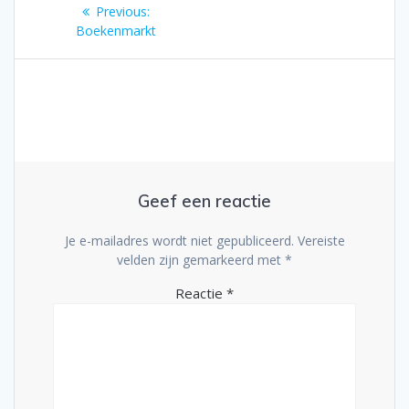
Bericht
Previous
Previous:
navigatie
post:
Boekenmarkt
Geef een reactie
Je e-mailadres wordt niet gepubliceerd.
Vereiste
velden zijn gemarkeerd met
*
Reactie
*