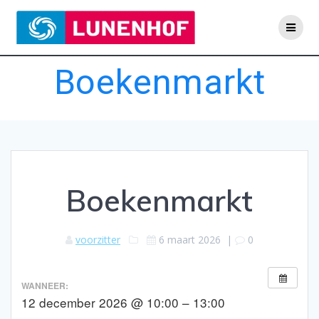
Skip
to
content
Boekenmarkt
Boekenmarkt
voorzitter
6 maart 2026
|
0
WANNEER:
12 december 2026 @ 10:00 – 13:00